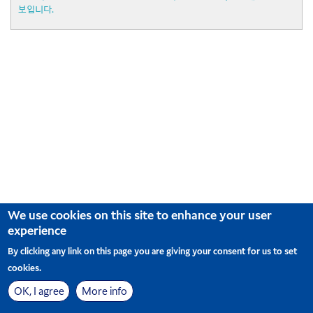
보입니다.
We use cookies on this site to enhance your user
experience
By clicking any link on this page you are giving your consent for us to set
cookies.
OK, I agree
More info
사이트맵
Cookie Preferences
© Korean Air. All Rights Reserved
|