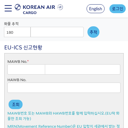
Skip
to
English
로그인
main
content
화물 추적
AWB
AWB
Prefix
Number
EU-ICS 신고현황
MAWB No.
*
Air Way Bill Prefix
Air Way Bill Number
HAWB No.
조회
MAWB번호 또는 MAWB와 HAWB번호를 함께 입력하십시오.(EU착 화
물만 조회 가능)
MRN(Movement Reference Number)은 EU 입항지 세관에서 받는 정